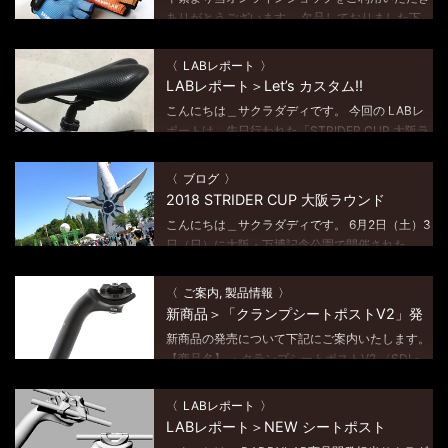
ありがとうございます。 欠品しておりました下
記商品が入荷いたしました。 お問い合わせをた
だいておりましたユーザー様には、長々とお待た
LABレポート
せいたしまして大変申し訳ございませんでした。
LABレポート＞Let’s カスタム!!
[…]
こんにちは＿サクラダディです。 今回の LABレ
ポートは、先日行われた「STRIDER CUP 大阪ラ
ウンド」の際、 DADDYブースにお立ち寄りいた
だいたカスタムダディさんをご紹介させていただ
ブログ
きます。 大変嬉しいことに […]
2018 STRIDER CUP 大阪ラウンド
こんにちは＿サクラダディです。 6月2日（土）3
日（日）に大阪・万博記念公園で開催された
「STRIDER CUP 大阪ラウンド」!! 今年もロング
ドライブで行ってきました〜 晴天の2 Days!! 今
ご案内, 製品情報
年も会場には、たくさ […]
新商品＞「クランプシートポストV2」発
売のご案内
新商品の発売について下記にご案内いたします。
【商品名】 ・クランプシートポストV2 〈SDL-
S-SP-V2〉 【商品概要】 ストライダーのシート
ポストコラムサイズに合わせたクランプ（シート
LABレポート
取付金具）付きアルミシートポ […]
LABレポート＞NEW シートポスト