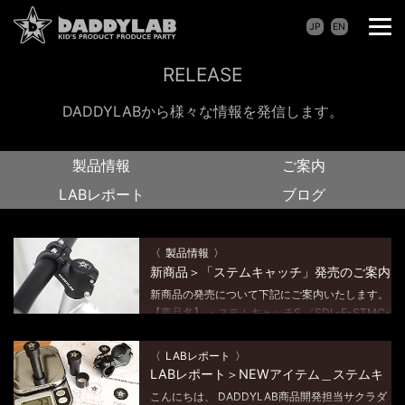
JP
EN
RELEASE
DADDYLABから様々な情報を発信します。
製品情報
ご案内
LABレポート
ブログ
製品情報
新商品＞「ステムキャッチ」発売のご案内
新商品の発売について下記にご案内いたします。
【商品名】 ・ステムキャッチS 〈SDL-F-STMC-
S〉 ・ステムキャッチP 〈SDL-F-STMC-P〉 装
着例 ※写真は ステムキャッチP（PRO用） 装着
LABレポート
例 スペー […]
LABレポート＞NEWアイテム＿ステムキ
ャッチの開発
こんにちは、 DADDYLAB商品開発担当サクラダ