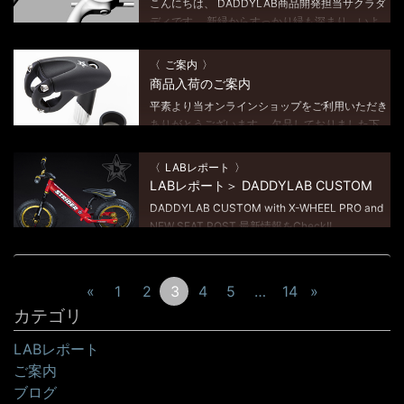
こんにちは、 DADDYLAB商品開発担当サクラダ
ディです。 新緑からすっかり緑も深まり、いよ
いよ夏に突入〜って感じの季節になってきまし
た。 アクティブなストライダーファミリーの皆
ご案内
様にとってはワクワクしちゃうシーズンです […]
商品入荷のご案内
平素より当オンラインショップをご利用いただき
ありがとうございます。 欠品しておりました下
記商品が入荷いたしました。 お問い合わせをた
だいておりましたユーザー様には、長々とお待た
LABレポート
せいたしまして大変申し訳ございませんでした。
LABレポート＞ DADDYLAB CUSTOM
[…]
DADDYLAB CUSTOM with X-WHEEL PRO and
NEW SEAT POST 最新情報をCheck!!
FB_https://www.facebook.com/daddylab
DADDYLABカ […]
«
1
2
3
4
5
…
14
»
カテゴリ
LABレポート
ご案内
ブログ