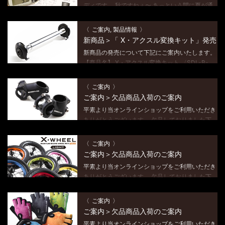
ディです。 秋ですねぇ〜 あっという間に夏が通
り過ぎていった感じですが、夏休みは、楽しい思
い出たくさんできましたか？ でも、これからの
ご案内, 製品情報
季節がストライダーを楽しむには丁度良 […]
新商品＞「 X・アクスル変換キット」発売
のご案内
新商品の発売について下記にご案内いたします。
【商品名】 X・アクスル変換キット 〈SDL-B-
XWA〉 【商品概要】 DADDYLAB製レーシング
ホイール「X-WHEEL（旧モデル）」〈SDL-B-
ご案内
XW〉、および「X- […]
ご案内＞欠品商品入荷のご案内
平素より当オンラインショップをご利用いただき
ありがとうございます。 欠品しておりました下
記商品が入荷いたしました。 お問い合わせをた
だいておりましたユーザー様には、長々とお待た
ご案内
せいたしまして大変申し訳ございませんでした。
ご案内＞欠品商品入荷のご案内
[…]
平素より当オンラインショップをご利用いただき
ありがとうございます。 欠品しておりました下
記商品が入荷いたしました。 お問い合わせをた
だいておりましたユーザー様には、長々とお待た
ご案内
せいたしまして大変申し訳ございませんでした。
ご案内＞欠品商品入荷のご案内
[…]
平素より当オンラインショップをご利用いただき