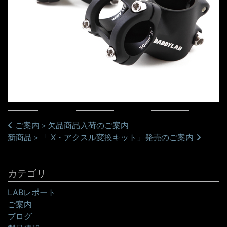
投稿ナビゲーション
ご案内＞欠品商品入荷のご案内
新商品＞「 X・アクスル変換キット」発売のご案内
カテゴリ
LABレポート
ご案内
ブログ