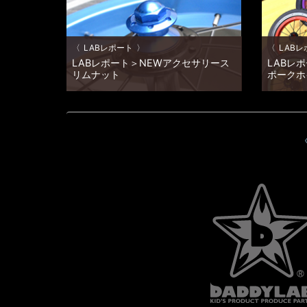
に選定しなければ!! 今回のレーシングホイー
ズンのお
ル開発にあたり機能的な部分とは別に設定さ
うか？ シ
れた課題は、 […]
は、 […]
LABレポート
LABレ
LABレポート＞NEWアクセサリース
LABレ
リムナット
ポークホ
なんか、寒くないですか？ 今朝、起きて今
いかがお
年初めて暖房入れました。 最近、何人かの
Sakura
ユーザー様より質問を受けました＿ 「どう
なってだ
してDADDYLABさんの新商品の発売時期っ
こうなる
ていつもシーズンオフなんですか？」って。
ってた猛
・・・・・痛 […]
ちょっと寂し