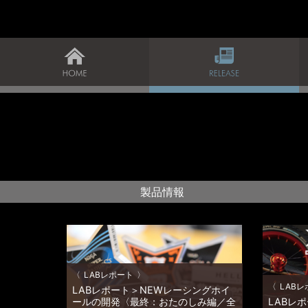
製品情報
LABレポート
LABレ
LABレポート＞NEWレーシングホイ
ールの開発〈最終：おたのしみ編／全
LABレ