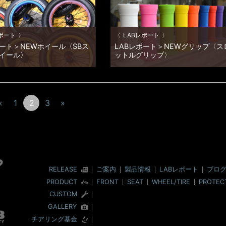
子様の成長は実感できましたでしょ
きなカラーをチョイスして組み合わせて
ーズンオフに向けてDADDYLAB
のグリップを完成!! こ～んな感じに↓ カ
ルで […]
ポート
LABレポート
ポート＞NEWホイール〈SBス
LABレポート＞NEWグリップ〈ス
イール〉
ットルグリップ〉
過ごしですか～商品開発担当の
DADDYLABのグリップといえば、ロッ
 Daddyです。 最近すっかり秋っぽく
ング固定タイプのグリップ。 カラーは、
いぶ過ごしやすい気候ですよね。
ラックとレッドのみ。ちょっと寂しい＿
と「あぢぃ～吐くぅ～」な～んて言
LABでカスタムシミュレーションを行っ
«
1
2
3
»
暑が妙に恋しかったり、秋の気配が
て、常々思う事は・・・ 「もう少しカラ
 […]
バリエーションが […]
RELEASE
ご案内
製品情報
LABレポート
ブロ
PRODUCT
FRONT
SEAT
WHEEL/TIRE
PROTEC
CUSTOM
GALLERY
チアリング基金