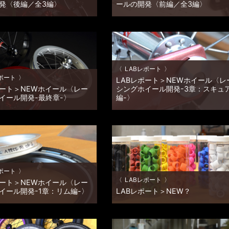
発〈後編／全3編〉
ールの開発〈前編／全3編〉
ーシングホイールの開発〈後
カスタムダディのみなさん、お子様と楽
。 後編では、製品概要をご説明
時間をお過ごしですかぁ〜 DADDYLAB 
だきます。 〈LABレポート〉 開
品開発担当のサクラダディです。 かな〜
1年。なんだかんだとトラブルをか
ご無沙汰してしまいましたが、さぼって
っと量産!! 新しいDADDYLAB
ではなく、相変わらず何だかんだとLAB
 […]
（迷走？）を […]
LABレポート
ポート
LABレポート＞NEWホイール〈レ
ポート＞NEWホイール〈レー
シングホイール開発-3章：スキュ
イール開発-最終章-〉
編-〉
ホイール開発＿最終章です。 ご
レーシングホイール開発・3章＿今回は
さっていたカスタムダディの皆さ
キュアー編です。 最初に＿ レーシング
お待たせいたしました。 「長か
ールの開発に着手した当初は、スキュア
 やっと皆さんにお披露目できる
既製品を採用する予定でした。 この間、
た。＿涙 私個人にとってもたく
我々メーカーの知識を超えた豊富なノウ
入れがある商 […]
と高い技術力を持った […]
ポート
LABレポート
ポート＞NEWホイール〈レー
イール開発-1章：リム編-〉
LABレポート＞NEW？
、DADDYLAB商品開発担当の
コレ↓ な～～んだ？ コレ、ハンドルグ
Daddyです。 すっかり秋めいてシー
プです。 一個一個は、こんな感じ↓ 一
盤となってまいりましたが、今シー
幅は、約18mm 販売は、各色1個単位。 