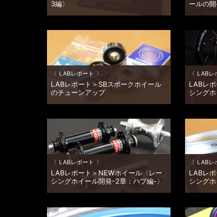
3編〉
ールの開
NEWレーシングホイールの開発〈全3編〉!!
「NEWレ
〈前編〉では開発プロセスをご紹介し、
編〉」です
〈後編〉では製品の概要をご案内させていた
させていた
だきました。 最終回は、「NEWレーシング
発期間約
ホイールの開発〈おたのしみ編〉」です。
かえながらや
〈LABレポー […]
オリジナルレ
LABレポート
LABレ
LABレポート＞SBスポークホイール
LABレ
のチューンアップ
シングホ
新年もすっかり明けてしまいましたが＿ 開
レーシング
発担当：SakuraDaddyです。カスタムダデ
要望を下
ィの皆様、本年も一緒になんだかんだと楽し
ん、長い間
みましょう～!! 新年一発目のLABレポートは
ったぁ～」
＿ 昨年暮れに発売したシールベアリング搭
日がきまし
載のS […]
さんの想い
LABレポート
LABレ
LABレポート＞NEWホイール〈レー
LABレ
シングホイール開発-2章：ハブ編-〉
シングホ
レーシングホイール開発・2章＿今回は、ハ
こんにちは
ブ編です。 ハブと言えば、ホイールの性能
Sukura
を左右する要となる重要な機能パーツ!! 慎重
ズンも終