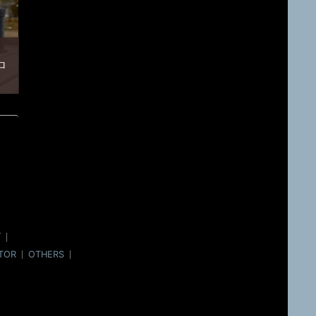
一つ
ラフ
ロ
クリ
ブ
てい
ー
グ
TOR
OTHERS