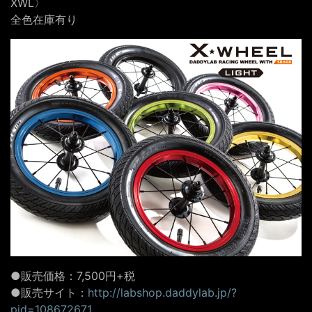
XWL〉
全色在庫有り
●販売価格：7,500円+税
●販売サイト：
http://labshop.daddylab.jp/?
pid=108672671