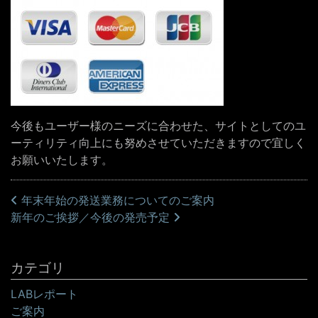
今後もユーザー様のニーズに合わせた、サイトとしてのユ
ーティリティ向上にも努めさせていただきますので宜しく
お願いいたします。
投稿ナビゲーション
年末年始の発送業務についてのご案内
新年のご挨拶／今後の発売予定
カテゴリ
LABレポート
ご案内