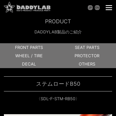
JP
EN
PRODUCT
DADDYLAB製品のご紹介
FRONT PARTS
SEAT PARTS
WHEEL / TIRE
PROTECTOR
DECAL
OTHERS
ステムロードB50
〈SDL-F-STM-RB50〉