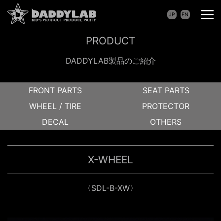
JP
EN
PRODUCT
DADDYLAB製品のご紹介
FRONT PARTS
SEAT PARTS
WHEEL / TIRE
PROTECTOR
DECAL
OTHERS
X-WHEEL
〈SDL-B-XW〉