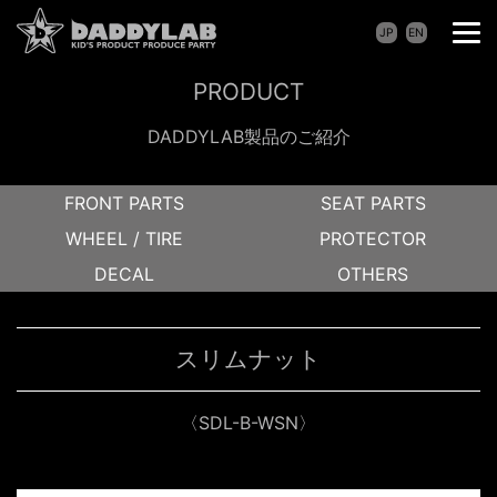
JP
EN
PRODUCT
DADDYLAB製品のご紹介
FRONT PARTS
SEAT PARTS
WHEEL / TIRE
PROTECTOR
DECAL
OTHERS
スリムナット
〈SDL-B-WSN〉