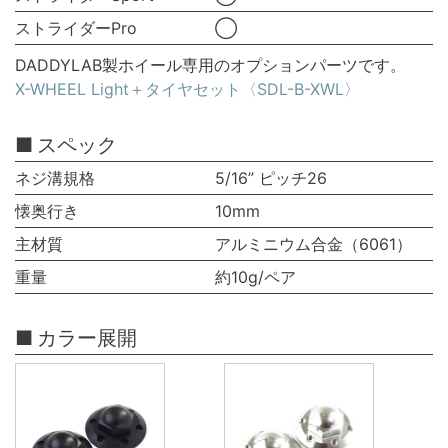
ストライダーPro
◯
DADDYLAB製ホイール専用のオプションパーツです。
X-WHEEL Light＋タイヤセット〈SDL-B-XWL〉
スペック
ネジ溝規格
5/16” ピッチ26
懐奥行き
10mm
主材質
アルミニウム合金（6061）
重量
約10g/ペア
カラー展開