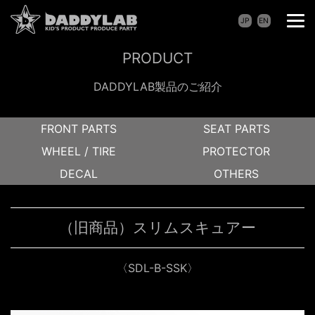
JP
EN
PRODUCT
DADDYLAB製品のご紹介
FRONT PARTS
SEAT PARTS
WHEEL / TIRE
PROTECTOR
DECAL
OTHERS
（旧商品）スリムスキュアー
〈SDL-B-SSK〉